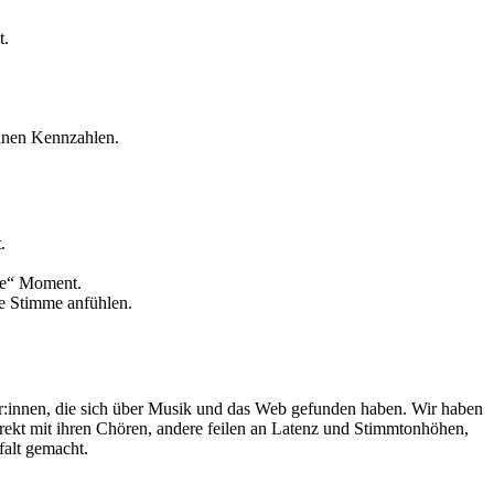
t.
einen Kennzahlen.
.
ote“ Moment.
ne Stimme anfühlen.
ner:innen, die sich über Musik und das Web gefunden haben. Wir haben
irekt mit ihren Chören, andere feilen an Latenz und Stimmtonhöhen,
falt gemacht.