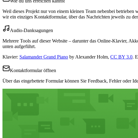
Wie du uns erreichen kannst
Weil dieses Projekt nur von einem kleinen Team nebenbei betrieben w
wir ein einziges Kontaktformular, über das Nachrichten jeweils zu de
Audio‑Danksagungen
Mehrere Tools auf dieser Website – darunter das Online‑Klavier, Ak
unten aufgeführt.
Klavier
:
Salamander Grand Piano
by Alexander Holm,
CC BY 3.0
.
E
Kontaktformular öffnen
Über das eingebettete Formular können Sie Feedback, Fehler oder Id