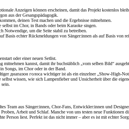
tionale Anzeigen können erscheinen, damit das Projekt kostenlos bleib
jargon aus der Gesangspädagogik.
kommen, deinen Test machen und die Ergebnisse mitnehmen.
 selbst im Chor, in Bands oder beim Karaoke singen.
ch Notwendige, um die Seite stabil zu betreiben.
r auf Basis echter Rückmeldungen von Sänger:innen als auf Basis von r
start oder einer neuen Setlist.
g mitnehmen kannst, damit ihr buchstäblich „vom selben Bild“ ausgeht
in Songs, im Chor oder in der Band.
altiger диапазон голоса wichtiger ist als ein einzelner „Show‑High‑N
 selbst wissen, wie sich Lampenfieber und Unsicherheit über die eige
 sein.
rteiltes Team aus Sänger:innen, Chor‑Fans, Entwickler:innen und Desig
en Proben, Arbeit und Schlaf. Manche von uns testen neue Funktionen d
e Person liest. Perfekt ist das nicht immer – aber es ist mit echter Sorg