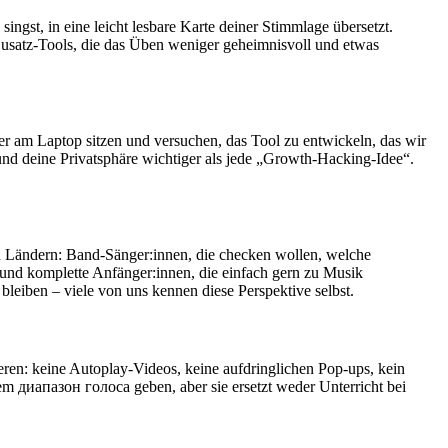
ingst, in eine leicht lesbare Karte deiner Stimmlage übersetzt.
usatz‑Tools, die das Üben weniger geheimnisvoll und etwas
r am Laptop sitzen und versuchen, das Tool zu entwickeln, das wir
– und deine Privatsphäre wichtiger als jede „Growth‑Hacking‑Idee“.
en Ländern: Band‑Sänger:innen, die checken wollen, welche
 und komplette Anfänger:innen, die einfach gern zu Musik
bleiben – viele von uns kennen diese Perspektive selbst.
eren: keine Autoplay‑Videos, keine aufdringlichen Pop‑ups, kein
em диапазон голоса geben, aber sie ersetzt weder Unterricht bei