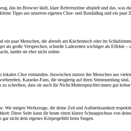
ug, das im Browser läuft, klare Referenztöne abspielt und das, was du s
kleine Tipps aus unserem eigenen Chor‑ und Bandalltag und ein paar Z
ind ein paar Menschen, die abends am Küchentisch oder im Schlafzimme
iger als große Versprechen, schnelle Ladezeiten wichtiger als Effekte 
ht, landet sie eher nicht online.
nen lokalen Chor entstanden. Inzwischen nutzen ihn Menschen aus viel
vorbereiten, Karaoke‑Fans, die neugierig auf ihren Stimmumfang sind,
u schreiben, dass sie auch für Nicht‑Muttersprachler:innen gut lesbar 
ollte. Wir mögen Werkzeuge, die deine Zeit und Aufmerksamkeit respekti
hkeit: Diese Seite kann dir heute einen klaren Schnappschuss von dein
n gar nicht dein eigenes Körpergefühl beim Singen.