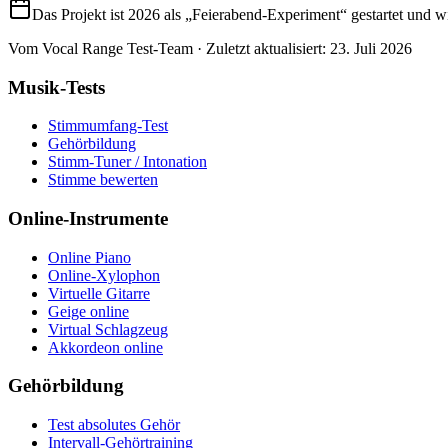
Das Projekt ist 2026 als „Feierabend‑Experiment“ gestartet und w
Vom Vocal Range Test-Team
·
Zuletzt aktualisiert
:
23. Juli 2026
Musik-Tests
Stimmumfang-Test
Gehörbildung
Stimm-Tuner / Intonation
Stimme bewerten
Online-Instrumente
Online Piano
Online-Xylophon
Virtuelle Gitarre
Geige online
Virtual Schlagzeug
Akkordeon online
Gehörbildung
Test absolutes Gehör
Intervall-Gehörtraining