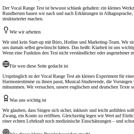
Der Vocal Range Test ist bewusst schlank gehalten: ein kleines Werkze
Rundherum bauen wir nach und nach Erklärungen in Alltagssprache, 
strukturierter machen.
Wie wir arbeiten
Wir sind kein Start‑up mit Büro, Hotline und Marketing‑Team. Wir s
uns damals selbst gewünscht hätten. Das heißt: Klarheit ist uns wicht
Wenn eine Funktion den Test nicht verständlicher oder angenehmer mac
Für wen diese Seite gedacht ist
Ursprünglich ist der Vocal Range Test als kleines Experiment für ei
Harmoniestimme zu ihnen passt, Musical‑Studierende, die Vorsingen 
mitsummen. Wir versuchen, unsere englischen und deutschen Texte so z
Was uns wichtig ist
Wir glauben, dass Singen sich sicher, inklusiv und leicht anfühlen s
Zwang, ein Konto zu eröffnen. Gleichzeitig legen wir Wert auf Ehrlic
einer echten Lehrkraft noch medizinische Einschätzungen – und scho