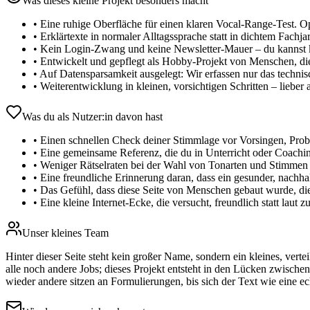
Was dieses kleine Projekt besonders macht
•
Eine ruhige Oberfläche für einen klaren Vocal-Range-Test. Op
•
Erklärtexte in normaler Alltagssprache statt in dichtem Fach
•
Kein Login‑Zwang und keine Newsletter‑Mauer – du kannst 
•
Entwickelt und gepflegt als Hobby‑Projekt von Menschen, die
•
Auf Datensparsamkeit ausgelegt: Wir erfassen nur das technis
•
Weiterentwicklung in kleinen, vorsichtigen Schritten – liebe
Was du als Nutzer:in davon hast
•
Einen schnellen Check deiner Stimmlage vor Vorsingen, Proben
•
Eine gemeinsame Referenz, die du in Unterricht oder Coachin
•
Weniger Rätselraten bei der Wahl von Tonarten und Stimmen 
•
Eine freundliche Erinnerung daran, dass ein gesunder, nachh
•
Das Gefühl, dass diese Seite von Menschen gebaut wurde, die
•
Eine kleine Internet‑Ecke, die versucht, freundlich statt laut zu
Unser kleines Team
Hinter dieser Seite steht kein großer Name, sondern ein kleines, ve
alle noch andere Jobs; dieses Projekt entsteht in den Lücken zwisch
wieder andere sitzen an Formulierungen, bis sich der Text wie eine echt