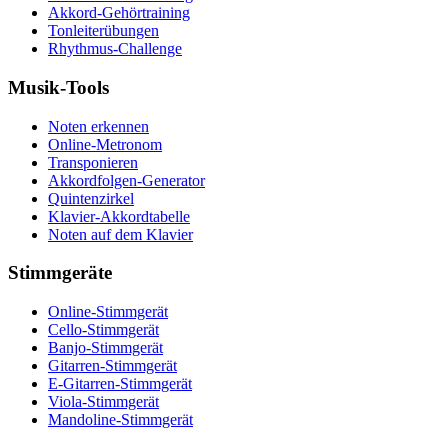
Akkord-Gehörtraining
Tonleiterübungen
Rhythmus-Challenge
Musik-Tools
Noten erkennen
Online-Metronom
Transponieren
Akkordfolgen-Generator
Quintenzirkel
Klavier-Akkordtabelle
Noten auf dem Klavier
Stimmgeräte
Online-Stimmgerät
Cello-Stimmgerät
Banjo-Stimmgerät
Gitarren-Stimmgerät
E-Gitarren-Stimmgerät
Viola-Stimmgerät
Mandoline-Stimmgerät